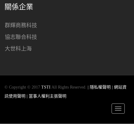
關係企業
群輝商務科技
協志聯合科技
大世科上海
© Copyright © 2017
TSTI
All Rights Reserved.
| 隱私權聲明
| 網站資
訊使用聲明
| 當事人權利主張聲明
Toggle
navigatio