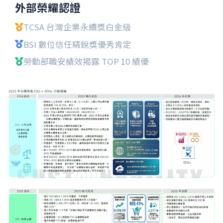
外部榮耀認證
TCSA 台灣企業永續獎白金級
BSI 數位信任精銳獎優秀肯定
勞動部職安績效揭露 TOP 10 績優