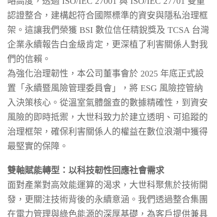
略高度，透過 ISO/IEC 27001 與 ISO/IEC 27701 雙重
認證整合，建構起符合國際標準的資安與隱私治理框
架。這讓我們榮獲 BSI 數位信任精銳獎及 TCSA 台灣
企業永續報告白金級肯定，更深植了利害關係人對我
們的信賴。
為強化治理韌性，本公司董事會於 2025 年底正式設
置「永續暨風險管理委員會」，將 ESG 風險控管納
入決策核心。從溫室氣體盤查的數據精確性，到資安
風險的即時抵禦，大世科致力於建立透明、可追蹤的
治理框架，確保利害關係人的權益在數位浪潮中獲得
最堅實的保障。
雙軸賦能轉型：以科技韌性回應社會需求
面對產業對高效能運算的渴求，大世科聚焦於技術開
發，更關注技術背後的永續意涵。我們透過整合集團
在電力管理與綠色能源的深厚基礎，為客戶提供兼具