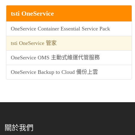
tsti OneService
OneService Container Essential Service Pack
tsti OneService 管家
OneService OMS 主動式維運代管服務
OneService Backup to Cloud 備份上雲
關於我們