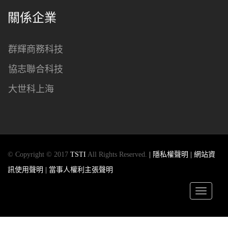
關係企業
群輝商務科技
協志聯合科技
大世科上海
© Copyright © 2017
TSTI
All Rights Reserved.
| 隱私權聲明
| 網站資
訊使用聲明
| 當事人權利主張聲明
Toggle
navigatio